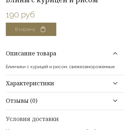
190 руб
В корзину
Блинчики с курицей и рисом, свежезамороженные.
Состав
мука пшеничная в/с,
рис, мясо кур, лук
репчатый, сахар, соль,
Условия доставки
дрожжи, масло