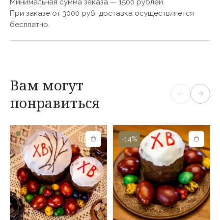
подсолнечное
Минимальная сумма заказа — 1500 рублей.
Оставить отзыв
При заказе от 3000 руб. доставка осуществляется
Вес, г
бесплатно.
400
Калорийность, ккал
192
Срок годности, сут
90
Вам могут
Условия хранения
понравиться
при температуре от
-15°С до -18°С.
-14%
Ваша оценка:
Оставить отзыв
Перед публикацией отзывы проходят модерацию