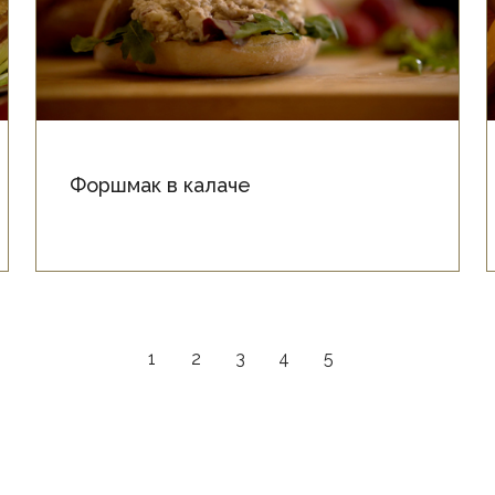
Форшмак в калаче
1
2
3
4
5