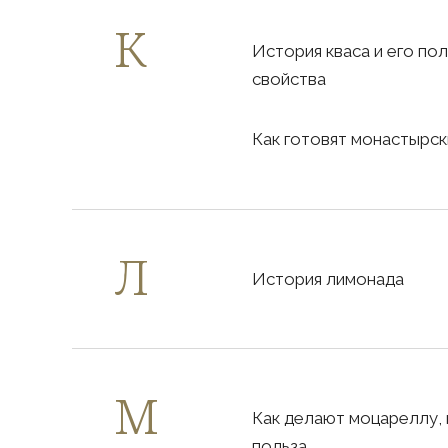
История кваса и его по
свойства
Как готовят монастырск
История лимонада
Как делают моцареллу, 
польза