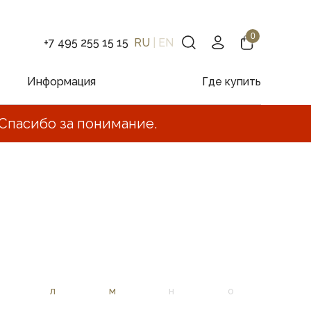
+7 495 255 15 15
RU
|
EN
Информация
Где купить
Спасибо за понимание.
Л
М
Н
О