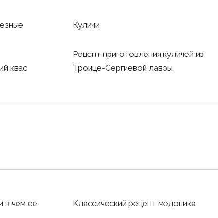
лезные
Куличи
Рецепт приготовления куличей из
ий квас
Троице-Сергиевой лавры
и в чем ее
Классический рецепт медовика