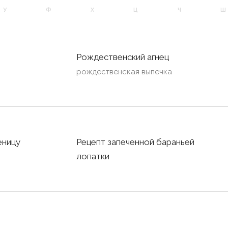
У
Ф
Х
Ц
Ч
Ш
Рождественский агнец
рождественская выпечка
еницу
Рецепт запеченной бараньей
лопатки