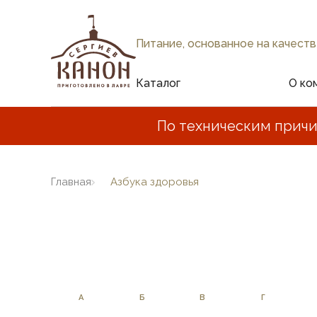
Питание, основанное на качеств
Каталог
О ко
По техническим причи
Главная
Азбука здоровья
А
Б
В
Г