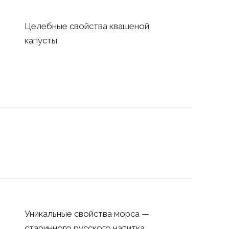
Целебные свойства квашеной
капусты
Уникальные свойства морса —
старинного русского напитка