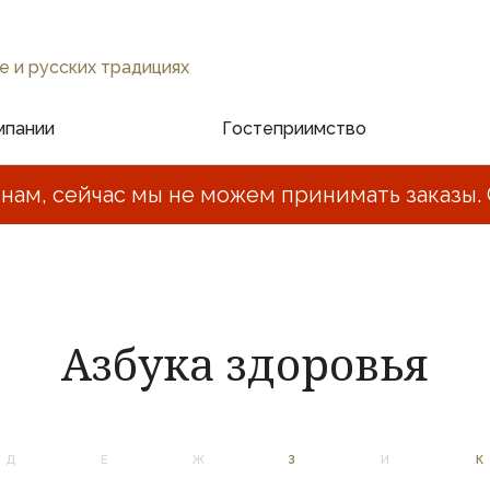
е и русских традициях
мпании
Гостеприимство
нам, сейчас мы не можем принимать заказы. 
Азбука здоровья
Д
Е
Ж
З
И
К