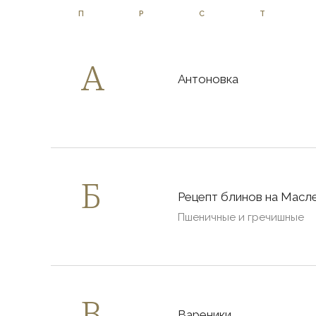
П
Р
С
Т
Антоновка
Рецепт блинов на Масл
Пшеничные и гречишные
Вареники