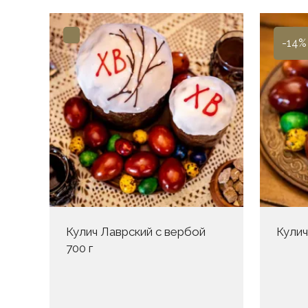
-14%
Кулич Лаврский с вербой
Кулич
700 г