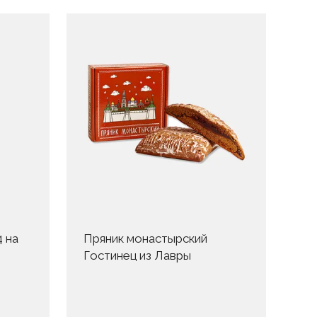
 на
Пряник монастырский
Гостинец из Лавры
Па
Се