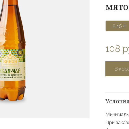
мято
0,45 л
108 р
В кор
Условия
Минимальн
При заказ