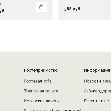
б
588 руб
уб
Гостеприимство
Информация
Гостевая изба
Новости и ак
Трапезная палата
Азбука здоро
Келарский дворик
Рецепты и ис
Гастроном на Красногорской