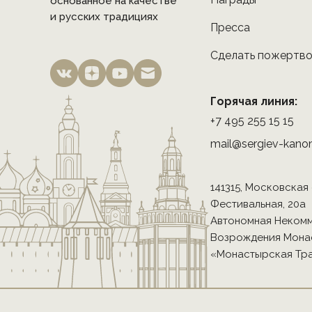
основанное на качестве
и русских традициях
Пресса
Сделать пожертв
Горячая линия:
+7 495 255 15 15
mail@sergiev-kanon
141315, Московская
Фестивальная, 20а
Автономная Некомм
Возрождения Мона
«Монастырская Тр