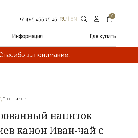
+7 495 255 15 15
RU
|
EN
Информация
Где купить
Спасибо за понимание.
0 отзывов
рованный напиток
иев канон Иван-чай с