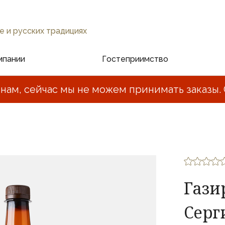
е и русских традициях
мпании
Гостеприимство
нам, сейчас мы не можем принимать заказы. 
Гази
Серг