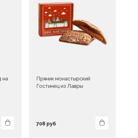
 на
Пряник монастырский
Гостинец из Лавры
Па
Се
708 руб
20