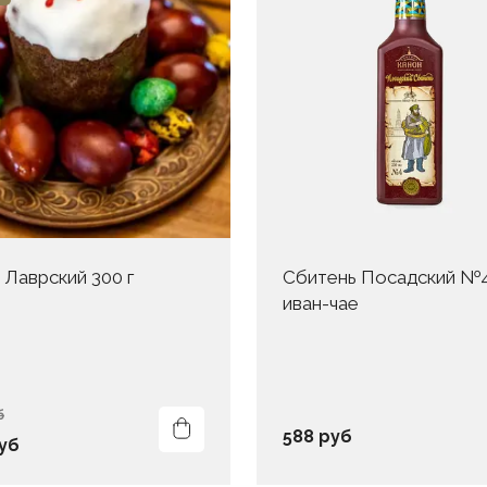
 Лаврский 300 г
Сбитень Посадский №4
иван-чае
б
588 руб
уб