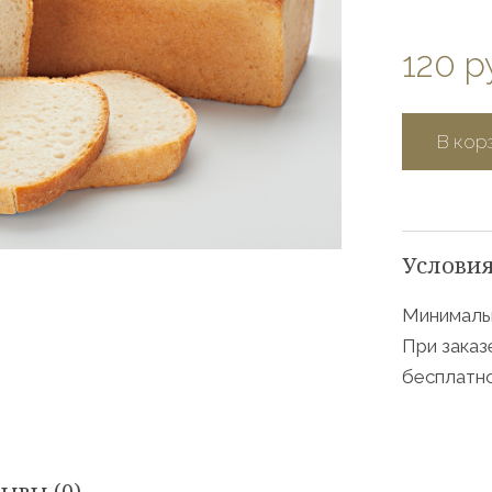
120 р
В кор
Условия
Минимальн
При заказ
бесплатно
ывы (0)