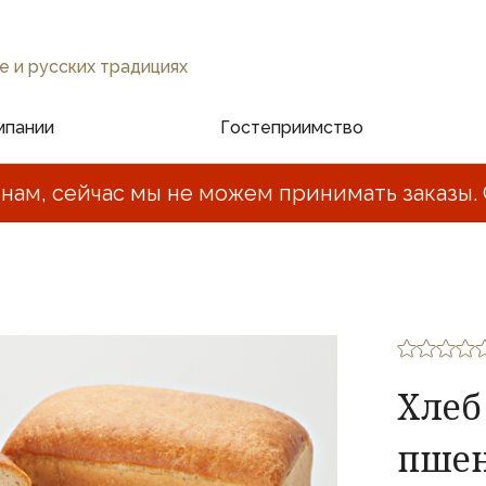
е и русских традициях
мпании
Гостеприимство
нам, сейчас мы не можем принимать заказы. 
Хлеб
пшен