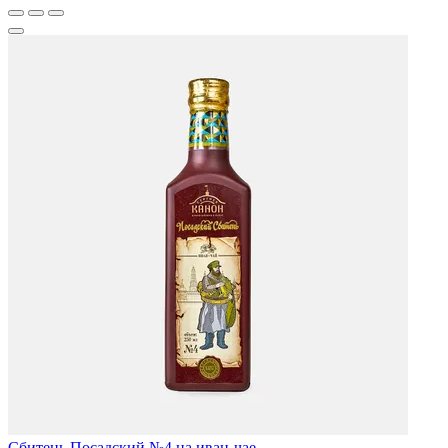
Сбитень Посадский №4 на иван-чае