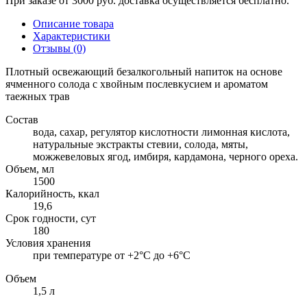
При заказе от 3000 руб. доставка осуществляется бесплатно.
Описание товара
Характеристики
Отзывы (0)
Плотный освежающий безалкогольный напиток на основе
ячменного солода с хвойным послевкусием и ароматом
таежных трав
Состав
вода, сахар, регулятор кислотности лимонная кислота,
натуральные экстракты стевии, солода, мяты,
можжевеловых ягод, имбиря, кардамона, черного ореха.
Объем, мл
1500
Калорийность, ккал
19,6
Срок годности, сут
180
Условия хранения
при температуре от +2°С до +6°С
Объем
1,5 л